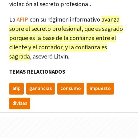
violación al secreto profesional.
La
AFIP
con su régimen informativo
avanza
sobre el secreto profesional, que es sagrado
porque es la base de la confianza entre el
cliente y el contador, y la confianza es
sagrada
, aseveró Litvin.
TEMAS RELACIONADOS
afip
ganancias
consumo
impuesto
divisas