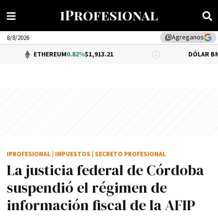
Agreganos
library_add
8/8/2026
ETHEREUM
0.82%
$1,913.21
DÓLAR BNA
0.34%
$1
IPROFESIONAL
|
IMPUESTOS
|
SECRETO PROFESIONAL
La justicia federal de Córdoba
suspendió el régimen de
información fiscal de la AFIP