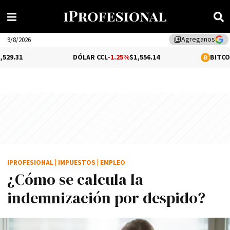
Agreganos
library_add
9/8/2026
DÓLAR CCL
-1.25%
$1,556.14
BITCOIN
0.31%
$6
IPROFESIONAL
|
IMPUESTOS
|
EMPLEO
¿Cómo se calcula la
indemnización por despido?