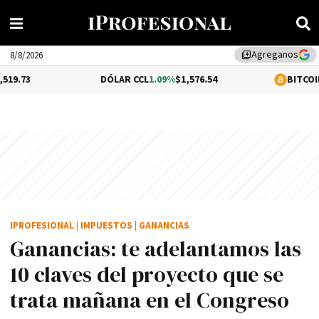
Agreganos
library_add
8/8/2026
DÓLAR CCL
1.09%
$1,576.54
BITCOIN
0.35%
$64,7
IPROFESIONAL
|
IMPUESTOS
|
GANANCIAS
Ganancias: te adelantamos las
10 claves del proyecto que se
trata mañana en el Congreso