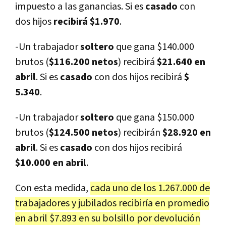
impuesto a las ganancias. Si es
casado
con
dos hijos
recibirá $1.970
.
-Un trabajador
soltero
que gana $140.000
brutos (
$116.200 netos
) recibirá
$21.640 en
abril
. Si es
casado
con dos hijos recibirá
$
5.340
.
-Un trabajador
soltero
que gana $150.000
brutos (
$124.500 netos
) recibirán
$28.920 en
abril
. Si es
casado
con dos hijos recibirá
$10.000 en abril
.
Con esta medida,
cada uno de los 1.267.000 de
trabajadores y jubilados recibiría en promedio
en abril $7.893 en su bolsillo por devolución