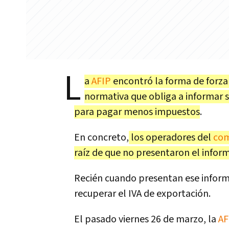
L
a
AFIP
encontró la forma de forza
normativa que obliga a informar s
para pagar menos impuestos
.
En concreto,
los operadores del
com
raíz de que no presentaron el informe
Recién cuando presentan ese inform
recuperar el IVA de exportación.
El pasado viernes 26 de marzo, la
AF