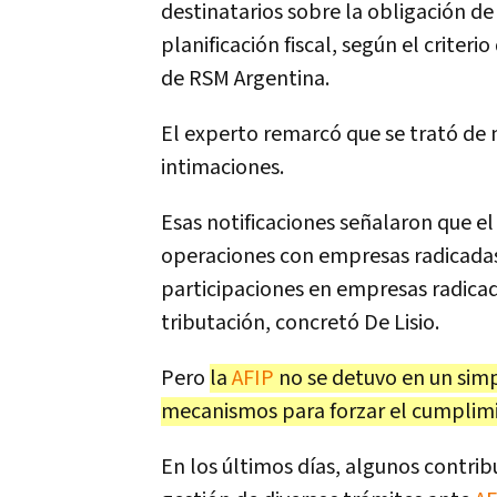
destinatarios sobre la obligación de
planificación fiscal, según el criter
de RSM Argentina.
El experto remarcó que se trató de 
intimaciones.
Esas notificaciones señalaron que el
operaciones con empresas radicada
participaciones en empresas radicad
tributación, concretó De Lisio.
Pero
la
AFIP
no se detuvo en un sim
mecanismos para forzar el cumplim
En los últimos días, algunos contr