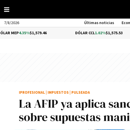
7/8/2026
Últimas noticias
Eco
.35%
$1,579.46
DÓLAR CCL
1.02%
$1,575.53
IPROFESIONAL
|
IMPUESTOS
|
PULSEADA
La AFIP ya aplica san
sobre supuestas manio