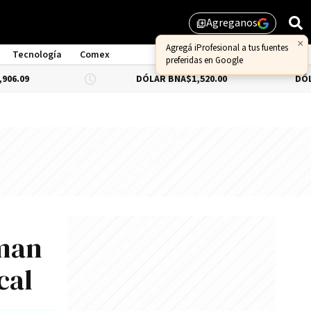
Agreganos
library_add
Tecnología
Comex
DÓLAR BNA
$1,520.00
DÓLAR BLUE
-0.
rman
cal