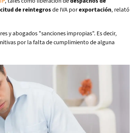
IP
, tales como liberación de
despachos de
icitud de reintegros
de IVA por
exportación
, relató
es y abogados "sanciones impropias". Es decir,
itivas por la falta de cumplimiento de alguna