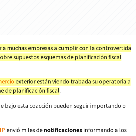
r a muchas empresas a cumplir con la controvertida
obre supuestos esquemas de planificación fiscal
ercio
exterior están viendo trabada su operatoria a
 de planificación fiscal
.
e bajo esta coacción pueden seguir importando o
IP
envió miles de
notificaciones
informando a los