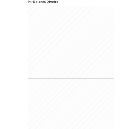
Por
Dolores Olveira