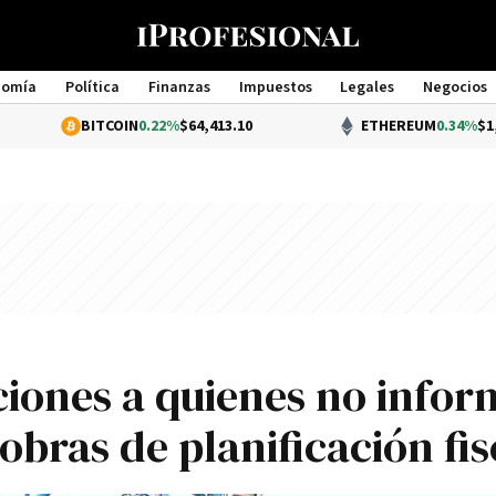
nomía
Política
Finanzas
Impuestos
Legales
Negocios
Management
BITCOIN
0.22%
$64,413.10
ETHEREUM
0.34%
$1,906.09
ciones a quienes no info
bras de planificación fis