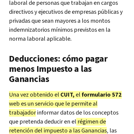
laboral de personas que trabajan en cargos
directivos y ejecutivos de empresas públicas y
privadas que sean mayores a los montos
indemnizatorios mínimos previstos en la
norma laboral aplicable.
Deducciones: cómo pagar
menos Impuesto a las
Ganancias
Una vez obtenido el
CUIT,
el
formulario 572
web es un servicio que le permite al
trabajador
informar datos de los conceptos
que pretenda deducir en el
régimen de
retención del impuesto a las Ganancias
, las