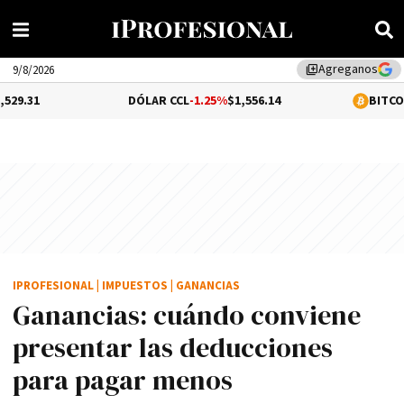
Agreganos
library_add
9/8/2026
DÓLAR CCL
-1.25%
$1,556.14
BITCOIN
0.31%
$64,9
IPROFESIONAL
|
IMPUESTOS
|
GANANCIAS
Ganancias: cuándo conviene
presentar las deducciones
para pagar menos