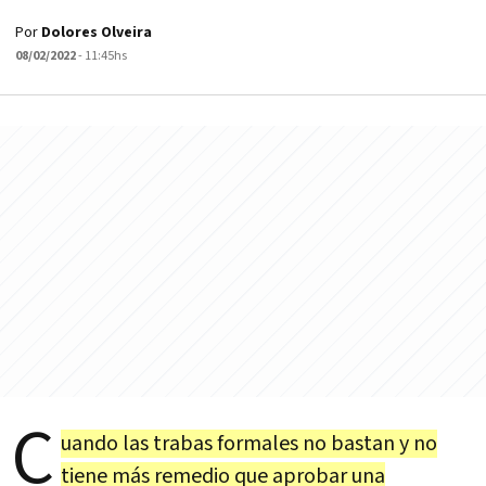
Por
Dolores Olveira
08/02/2022
- 11:45hs
C
uando las trabas formales no bastan y no
tiene más remedio que aprobar una