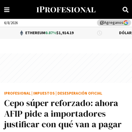
Agreganos
library_add
6/8/2026
ETHEREUM
0.87%
$1,914.19
DÓLAR BNA
0.34%
$1
IPROFESIONAL
|
IMPUESTOS
|
DESESPERACIÓN OFICIAL
Cepo súper reforzado: ahora
AFIP pide a importadores
justificar con qué van a pagar