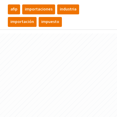
afip
importaciones
industria
importación
impuesto