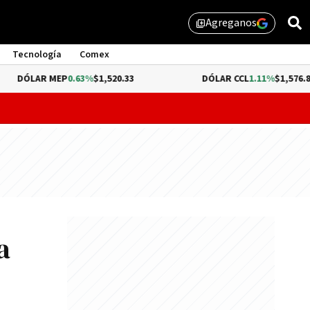
Agreganos
library_add
Tecnología
Comex
 MEP
0.63%
$1,520.33
DÓLAR CCL
1.11%
$1,576.87
probar lo que queda de "propiedad privada" y evitar un dur
a