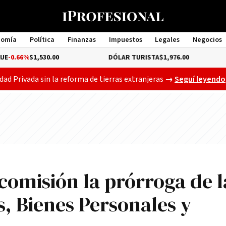
nomía
Política
Finanzas
Impuestos
Legales
Negocios
Management
1,530.00
DÓLAR TURISTA
$1,976.00
DÓLAR
Gobierno busca a
dad Privada sin la reforma de tierras extranjeras
→
Seguí leyendo
comisión la prórroga de l
, Bienes Personales y