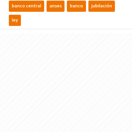
banco central
anses
banco
jubilación
ley