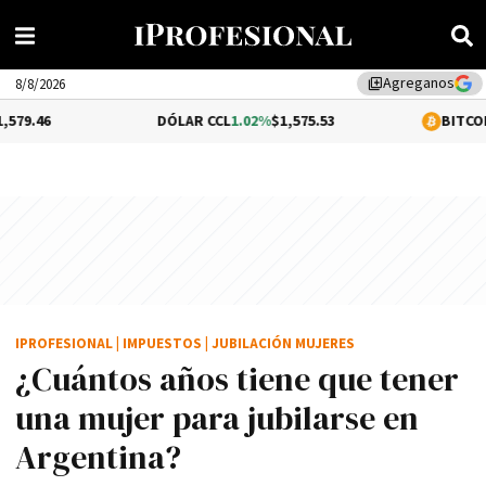
Agreganos
library_add
8/8/2026
DÓLAR CCL
1.02%
$1,575.53
BITCOIN
-0.46%
$64,
IPROFESIONAL
|
IMPUESTOS
|
JUBILACIÓN MUJERES
¿Cuántos años tiene que tener
una mujer para jubilarse en
Argentina?