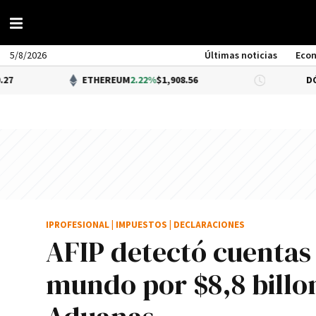
5/8/2026
Últimas noticias
Eco
ETHEREUM
2.22%
$1,908.56
DÓLAR BNA
0.3
IPROFESIONAL
|
IMPUESTOS
|
DECLARACIONES
AFIP detectó cuentas 
mundo por $8,8 billone