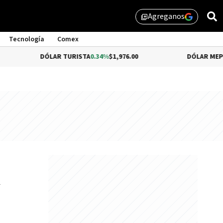
Agreganos
library_add
Tecnología
Comex
DÓLAR TURISTA
0.34%
$1,976.00
DÓLAR MEP
-0.54%
$1,510
l