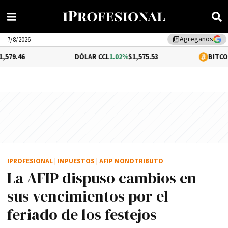
Agreganos
library_add
7/8/2026
DÓLAR CCL
1.02%
$1,575.53
BITCOIN
-0.31%
$64,
IPROFESIONAL
|
IMPUESTOS
|
AFIP MONOTRIBUTO
La AFIP dispuso cambios en
sus vencimientos por el
feriado de los festejos