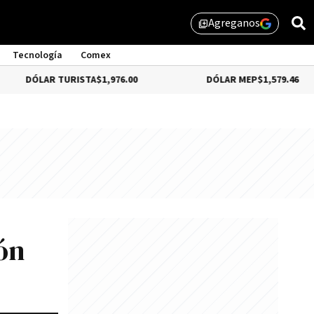
Agreganos
library_add
Tecnología
Comex
AR TURISTA
$1,976.00
DÓLAR MEP
$1,579.46
ón