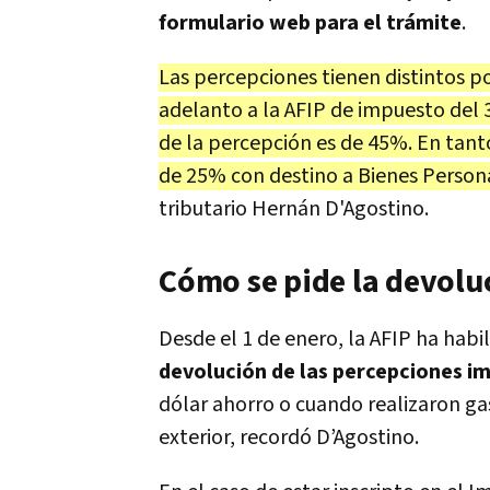
formulario web para el trámite
.
Las percepciones tienen distintos p
adelanto a la AFIP de impuesto del 3
de la percepción es de 45%. En tant
de 25% con destino a Bienes Personal
tributario Hernán D'Agostino.
Cómo se pide la devoluc
Desde el 1 de enero, la AFIP ha habi
devolución de las percepciones i
dólar ahorro o cuando realizaron gast
exterior, recordó D’Agostino.