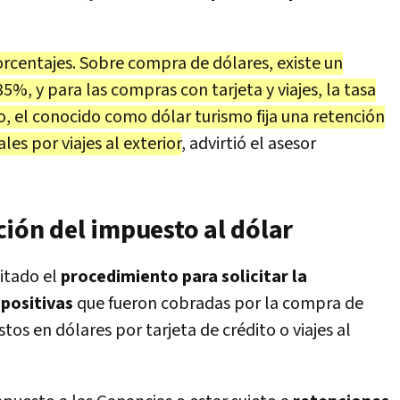
orcentajes. Sobre compra de dólares, existe un
5%, y para las compras con tarjeta y viajes, la tasa
o, el conocido como dólar turismo fija una retención
es por viajes al exterior
, advirtió el asesor
ión del impuesto al dólar
litado el
procedimiento para solicitar la
mpositivas
que fueron cobradas por la compra de
os en dólares por tarjeta de crédito o viajes al