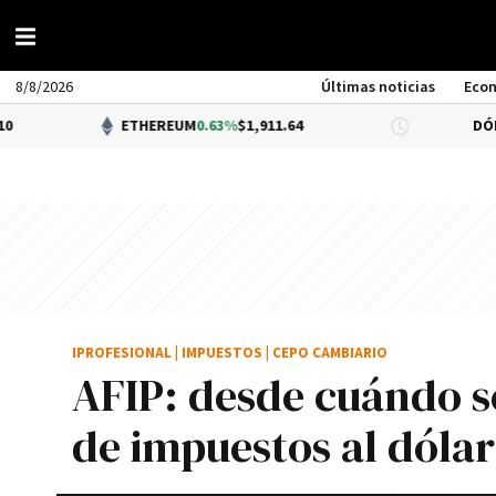
8/8/2026
Últimas noticias
Eco
ETHEREUM
0.63%
$1,911.64
DÓLAR BNA
$1
IPROFESIONAL
|
IMPUESTOS
|
CEPO CAMBIARIO
AFIP: desde cuándo s
de impuestos al dóla