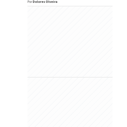
Por
Dolores Olveira