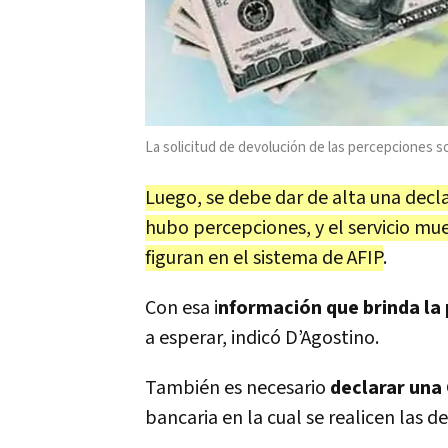
La solicitud de devolución de las percepciones s
Luego, se debe dar de alta una decl
hubo percepciones, y el servicio mu
figuran en el sistema de AFIP
.
Con esa i
nformación que brinda la 
a esperar, indicó D’Agostino.
También es necesario
declarar una 
bancaria en la cual se realicen las d