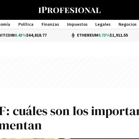
nomía
Política
Finanzas
Impuestos
Legales
Negocios
Management
43%
$64,818.77
ETHEREUM
0.73%
$1,911.55
F: cuáles son los importa
ementan