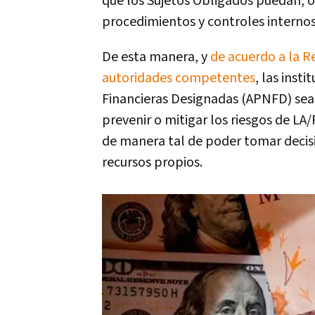
que los Sujetos Obligados puedan, o
procedimientos y controles internos
De esta manera, y
de acuerdo a la R
autoridades competentes
, las inst
Financieras Designadas (APNFD) sean
prevenir o mitigar los riesgos de LA
de manera tal de poder tomar decisi
recursos propios.