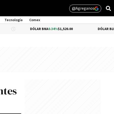
Agreganos
library_add
Tecnología
Comex
DÓLAR BNA
0.34%
$1,520.00
DÓLAR BLUE
-0.33%
$1
ntes