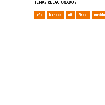
TEMAS RELACIONADOS
afip
bancos
uif
fiscal
entida