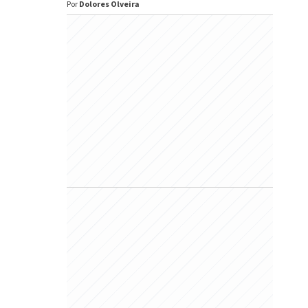
Por
Dolores Olveira