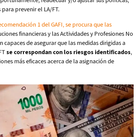
portunamente, readecuar y/o ajustar sus políticas,
 para prevenir el LA/FT.
ecomendación 1 del GAFI, se procura que las
ituciones financieras y las Actividades y Profesiones No
 capaces de asegurar que las medidas dirigidas a
/FT
se correspondan con los riesgos identificados
,
ones más eficaces acerca de la asignación de