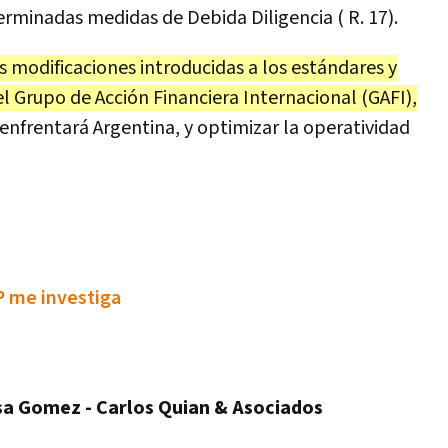
erminadas medidas de Debida Diligencia ( R. 17).
as modificaciones introducidas a los estándares y
l Grupo de Acción Financiera Internacional (GAFI),
enfrentará Argentina, y optimizar la operatividad
P me investiga
esa Gomez - Carlos Quian & Asociados