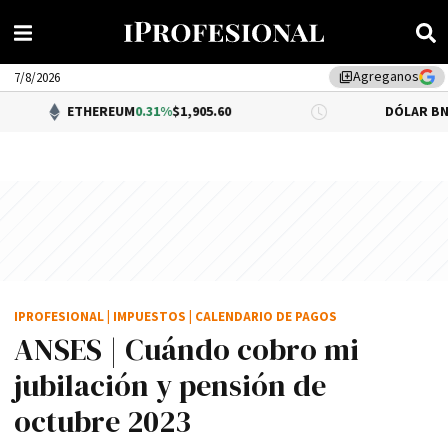
Agreganos
library_add
7/8/2026
ETHEREUM
0.31%
$1,905.60
DÓLAR BNA
$1,520.00
IPROFESIONAL
|
IMPUESTOS
|
CALENDARIO DE PAGOS
ANSES | Cuándo cobro mi
jubilación y pensión de
octubre 2023