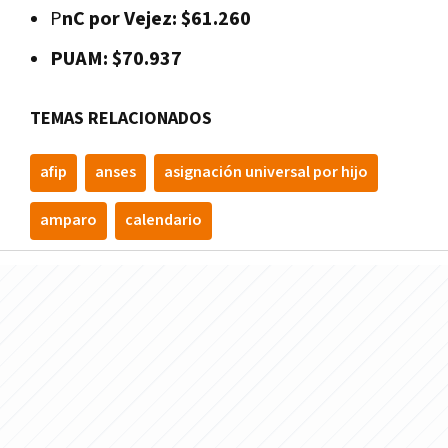
P
nC por Vejez: $61.260
PUAM: $70.937
TEMAS RELACIONADOS
afip
anses
asignación universal por hijo
amparo
calendario