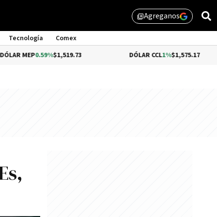
Agreganos
library_add
Tecnología
Comex
P
0.59%
$1,519.73
DÓLAR CCL
1%
$1,575.17
Es,