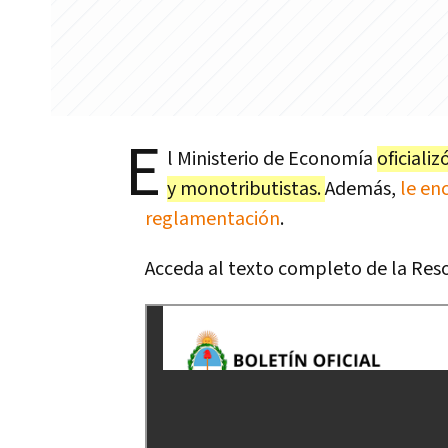
E
l Ministerio de Economía
oficiali
y monotributistas.
Además,
le en
reglamentación
.
Acceda al texto completo de la Res