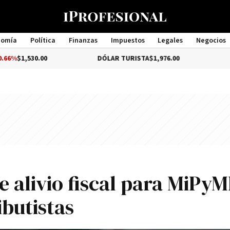
nomía
Política
Finanzas
Impuestos
Legales
Negocios
Management
0.00
DÓLAR TURISTA
$1,976.00
DÓLAR ME
e alivio fiscal para MiPyM
butistas