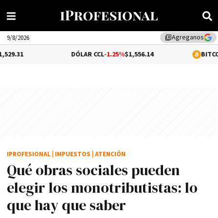
Agreganos
library_add
9/8/2026
DÓLAR CCL
-1.25%
$1,556.14
BITCOIN
0.08%
$6
IPROFESIONAL
|
IMPUESTOS
|
ATENCIÓN
Qué obras sociales pueden
elegir los monotributistas: lo
que hay que saber