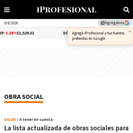
Agreganos
library_add
9/8/2026
8%
$1,529.31
DÓLAR CCL
-1.25%
$1,556.14
B
OBRA SOCIAL
SALUD
/ A tener en cuenta
La lista actualizada de obras sociales para