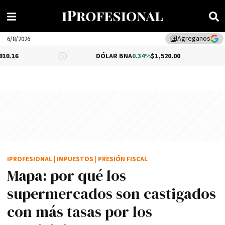
Agreganos
library_add
6/8/2026
DÓLAR BNA
0.34%
$1,520.00
DÓLAR BLU
IPROFESIONAL
|
IMPUESTOS
|
PRESIÓN FISCAL
Mapa: por qué los
supermercados son castigados
con más tasas por los