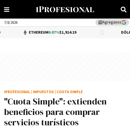
Agreganos
library_add
7/8/2026
ETHEREUM
0.87%
$1,914.19
DÓLAR BNA
0.34
IPROFESIONAL
|
IMPUESTOS
|
CUOTA SIMPLE
"Cuota Simple": extienden
beneficios para comprar
servicios turísticos