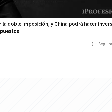
r la doble imposición, y China podrá hacer inver
mpuestos
+ Seguin