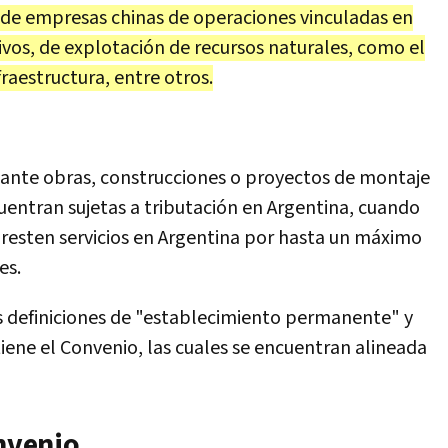
te de empresas chinas de operaciones vinculadas en
vos, de explotación de recursos naturales, como el
fraestructura, entre otros.
lante obras, construcciones o proyectos de montaje
uentran sujetas a tributación en Argentina, cuando
presten servicios en Argentina por hasta un máximo
es.
s definiciones de "establecimiento permanente" y
iene el Convenio, las cuales se encuentran alineada
onvenio