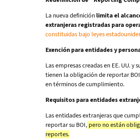
Redefinición de "Reporting Com
La nueva definición
limita el alcanc
extranjeras registradas para opera
constituidas bajo leyes estadounide
Exención para entidades y person
Las empresas creadas en EE. UU. y s
tienen la obligación de reportar BOI 
en términos de cumplimiento.
Requisitos para entidades extranj
Las entidades extranjeras que cump
reportar su BOI,
pero no están oblig
reportes.