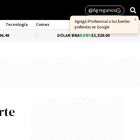
Agreganos
library_add
Tecnología
Comex
DÓLAR BNA
0.34%
$1,520.00
DÓLAR BL
rte