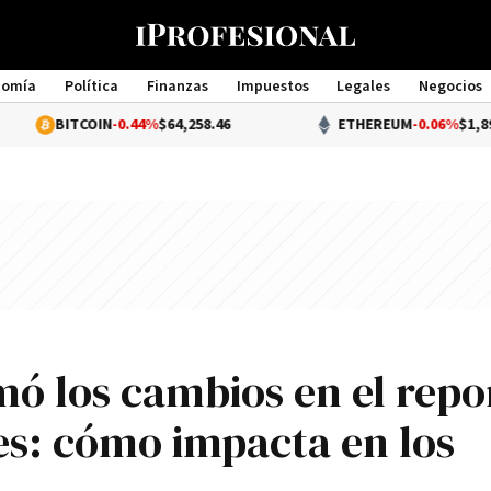
nomía
Política
Finanzas
Impuestos
Legales
Negocios
Management
TCOIN
-0.44%
$64,258.46
ETHEREUM
-0.06%
$1,896.49
mó los cambios en el repo
les: cómo impacta en los