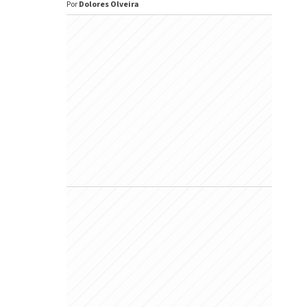
Por
Dolores Olveira