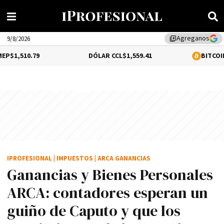
Agreganos
library_add
9/8/2026
DÓLAR CCL
$1,559.41
BITCOIN
0.12%
$64,6
IPROFESIONAL
|
IMPUESTOS
|
ARCA GANANCIAS
Ganancias y Bienes Personales
ARCA: contadores esperan un
guiño de Caputo y que los