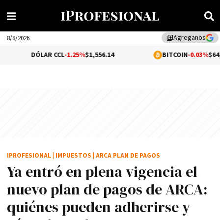
Agreganos
library_add
8/8/2026
ÓLAR CCL
-1.25%
$1,556.14
BITCOIN
-0.03%
$64,977.46
IPROFESIONAL
|
IMPUESTOS
|
ARCA PLAN DE PAGOS
Ya entró en plena vigencia el
nuevo plan de pagos de ARCA:
quiénes pueden adherirse y