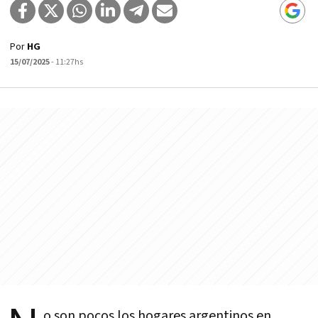
Por
HG
15/07/2025
- 11:27hs
o son pocos los hogares argentinos en