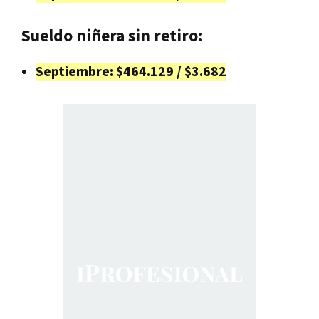
Sueldo niñera sin retiro:
Septiembre: $464.129 / $3.682