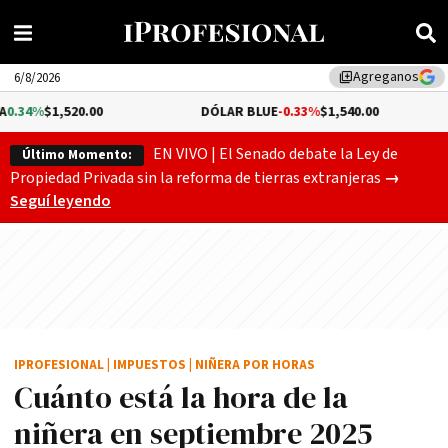
Agreganos
library_add
6/8/2026
0.00
DÓLAR BLUE
-0.33%
$1,540.00
DÓLAR 
EN VIVO | El Senado debate la Ley de
Último Momento:
Gobierno
Propiedad Privada sin la reforma de tierras extranjeras
→
Seguí leyendo
IPROFESIONAL
|
IMPUESTOS
|
NIÑERA POR HORAS
Cuánto está la hora de la
niñera en septiembre 2025