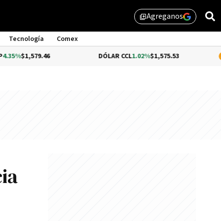
Agreganos
library_add
Tecnología
Comex
.46
DÓLAR CCL
1.02%
$1,575.53
BITCOIN
-0
cia