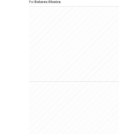
Por
Dolores Olveira