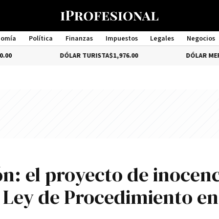
nomía
Política
Finanzas
Impuestos
Legales
Negocios
Management
DÓLAR TURISTA
$1,976.00
DÓLAR MEP
4.35%
$1,579
ón: el proyecto de inocen
e Ley de Procedimiento en