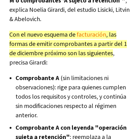
M o comprobantes ‘A sujeto a retención’"
,
explica Noelia Girardi, del estudio Lisicki, Litvin
& Abelovich.
Con el nuevo esquema de
facturación
, las
formas de emitir comprobantes a partir del 1
de diciembre próximo son las siguientes
,
precisa Girardi:
Comprobante A
(sin limitaciones ni
observaciones): rige para quienes cumplen
todos los requisitos y controles, y continúa
sin modificaciones respecto al régimen
anterior.
Comprobante A con leyenda "operación
sujeta a retención"
: reemplaza a la