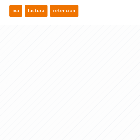
iva
factura
retencion