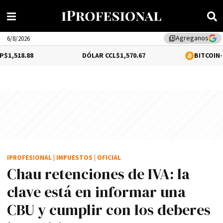
Agreganos
library_add
6/8/2026
DÓLAR CCL
$1,570.67
BITCOIN
-0.03%
$64,0
IPROFESIONAL
|
IMPUESTOS
|
OFICIAL
Chau retenciones de IVA: la
clave está en informar una
CBU y cumplir con los deberes