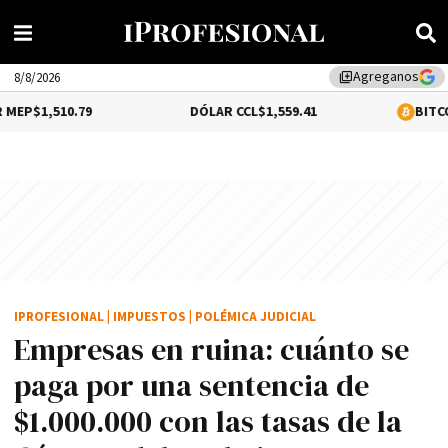
Agreganos
library_add
8/8/2026
.79
DÓLAR CCL
$1,559.41
BITCOIN
0.12%
$6
IPROFESIONAL
|
IMPUESTOS
|
POLÉMICA JUDICIAL
Empresas en ruina: cuánto se
paga por una sentencia de
$1.000.000 con las tasas de la