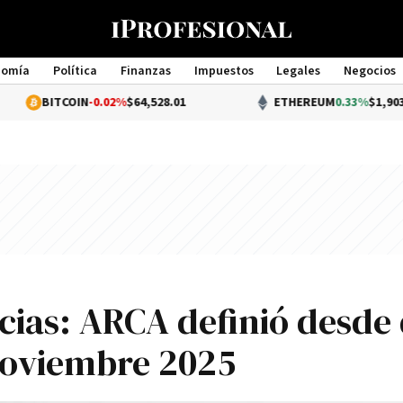
nomía
Política
Finanzas
Impuestos
Legales
Negocios
Management
ITCOIN
-0.02%
$64,528.01
ETHEREUM
0.33%
$1,903.87
cias: ARCA definió desde
noviembre 2025