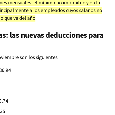
ones mensuales, el mínimo no imponible y en la
principalmente a los empleados cuyos salarios no
lo que va del año
.
as: las nuevas deducciones para
viembre son los siguientes:
86,94
5,74
,35