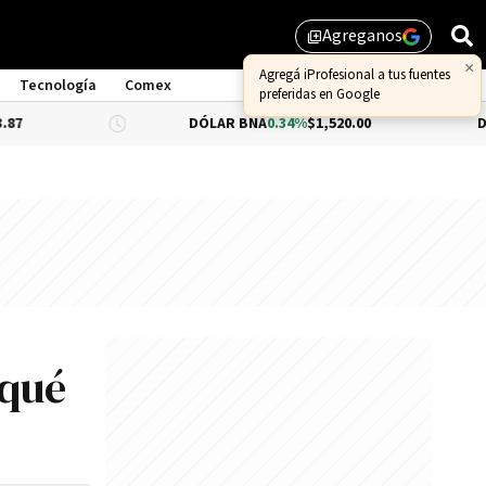
Agreganos
library_add
×
Agregá iProfesional a tus fuentes
Tecnología
Comex
preferidas en Google
DÓLAR BNA
0.34%
$1,520.00
DÓLAR BL
 qué