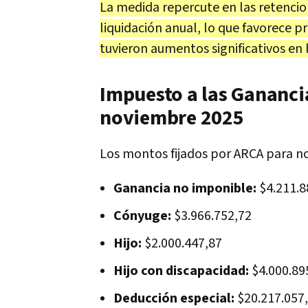
La medida repercute en las retenci
liquidación anual, lo que favorece 
tuvieron aumentos significativos en 
Impuesto a las Gananci
noviembre 2025
Los montos fijados por ARCA para no
Ganancia no imponible:
$4.211.8
Cónyuge:
$3.966.752,72
Hijo:
$2.000.447,87
Hijo con discapacidad:
$4.000.89
Deducción especial:
$20.217.057