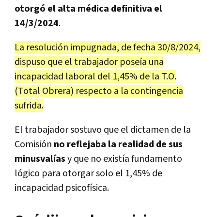
otorgó el alta médica definitiva el
14/3/2024
.
La resolución impugnada, de fecha 30/8/2024,
dispuso que el trabajador poseía una
incapacidad laboral del 1,45% de la T.O.
(Total Obrera) respecto a la contingencia
sufrida.
El trabajador sostuvo que el dictamen de la
Comisión
no reflejaba la realidad de sus
minusvalías
y que no existía fundamento
lógico para otorgar solo el 1,45% de
incapacidad psicofísica.