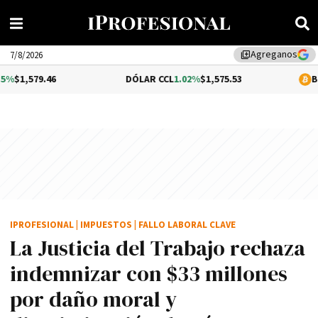
Agreganos
library_add
7/8/2026
.46
DÓLAR CCL
1.02%
$1,575.53
BITCOIN
-0
IPROFESIONAL
|
IMPUESTOS
|
FALLO LABORAL CLAVE
La Justicia del Trabajo rechaza
indemnizar con $33 millones
por daño moral y