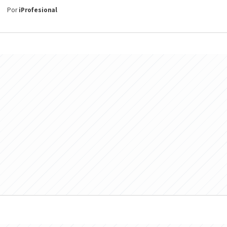
Por
iProfesional