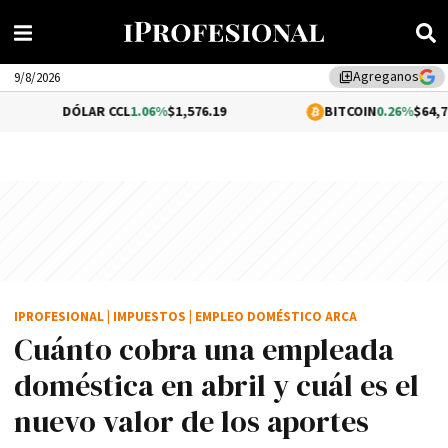
Agreganos
library_add
9/8/2026
ÓLAR CCL
1.06%
$1,576.19
BITCOIN
0.26%
$64,711.72
IPROFESIONAL
|
IMPUESTOS
|
EMPLEO DOMÉSTICO ARCA
Cuánto cobra una empleada
doméstica en abril y cuál es el
nuevo valor de los aportes