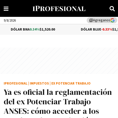
Agreganos
library_add
9/8/2026
AR BNA
0.34%
$1,520.00
DÓLAR BLUE
-0.33%
$1,540.00
IPROFESIONAL
|
IMPUESTOS
|
EX POTENCIAR TRABAJO
Ya es oficial la reglamentación
del ex Potenciar Trabajo
ANSES: cómo acceder a los