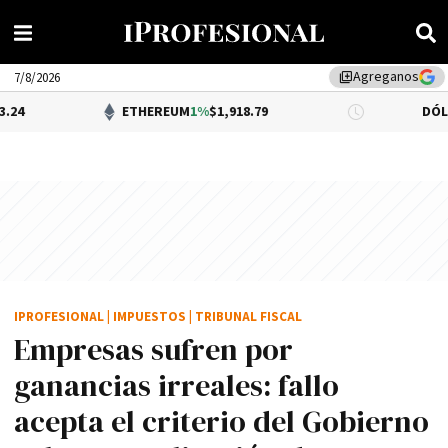
Agreganos
library_add
7/8/2026
ETHEREUM
1%
$1,918.79
DÓLAR BNA
$1,
IPROFESIONAL
|
IMPUESTOS
|
TRIBUNAL FISCAL
Empresas sufren por
ganancias irreales: fallo
acepta el criterio del Gobierno