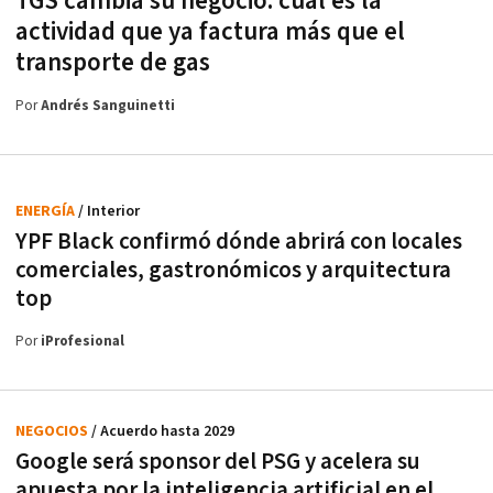
TGS cambia su negocio: cuál es la
actividad que ya factura más que el
transporte de gas
Por
Andrés Sanguinetti
ENERGÍA
/ Interior
YPF Black confirmó dónde abrirá con locales
comerciales, gastronómicos y arquitectura
top
Por
iProfesional
NEGOCIOS
/ Acuerdo hasta 2029
Google será sponsor del PSG y acelera su
apuesta por la inteligencia artificial en el