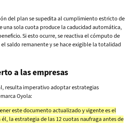
sión del plan se supedita al cumplimiento estricto de
de una sola cuota produce la caducidad automática,
eneficio. Si esto ocurre, se reactiva el cómputo de
 el saldo remanente y se hace exigible la totalidad
rto a las empresas
al, resulta imperativo adoptar estrategias
remarca Oyola:
ner este documento actualizado y vigente es el
n él, la estrategia de las 12 cuotas naufraga antes de