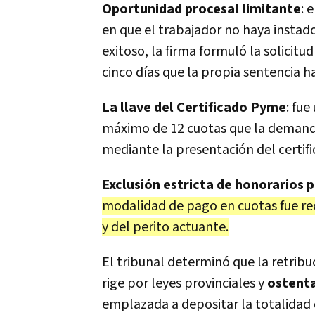
Oportunidad procesal limitante
: 
en que el trabajador no haya instado
exitoso, la firma formuló la solicit
cinco días que la propia sentencia h
La llave del Certificado Pyme
: fu
máximo de 12 cuotas que la demand
mediante la presentación del certific
Exclusión estricta de honorarios 
modalidad de pago en cuotas fue re
y del perito actuante.
El tribunal determinó que la retribuc
rige por leyes provinciales y
ostenta
emplazada a depositar la totalidad d