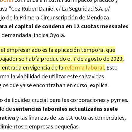
aboral
comienza a mostrar su impacto práctico y
ausa "Coz Ruben Daniel c/ La Seguridad S.A. p/
jo de la Primera Circunscripción de Mendoza
ara el capital de condena en 12 cuotas mensuales
a demandada, indica Oyola.
 el empresariado es la aplicación temporal que
rabajador se había producido el 7 de agosto de 2023,
a entrada en vigencia de la
reforma laboral
.
Esto
ma la viabilidad de utilizar este salvavidas
igios que ya se encontraban en curso, explica.
o de liquidez crucial para las corporaciones y pymes.
do de
sentencias laborales actualizadas suele
rativa
y las finanzas de las estructuras comerciales,
dimientos o empresas pequeñas.