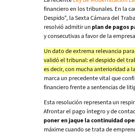
La reciente
Ley de Modernización L
financiero en los tribunales. En la c
Despido", la Sexta Cámara del Traba
resolvió admitir un
plan de pagos p
y consecutivas a favor de la empres
Un dato de extrema relevancia para
validó el tribunal: el despido del t
es decir, con mucha anterioridad a l
marca un precedente vital que confir
financiero frente a sentencias de lit
Esta resolución representa un respir
Afrontar el pago íntegro y de conta
poner en jaque la continuidad ope
máxime cuando se trata de empren