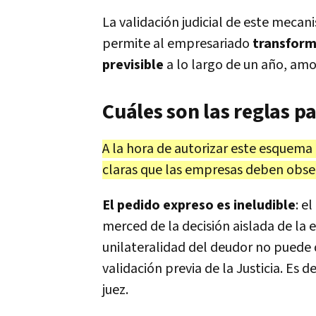
La validación judicial de este mecan
permite al empresariado
transforma
previsible
a lo largo de un año, amo
Cuáles son las reglas pa
A la hora de autorizar este esquema
claras que las empresas deben obser
El pedido expreso es ineludible
: e
merced de la decisión aislada de la 
unilateralidad del deudor no puede d
validación previa de la Justicia. Es 
juez.