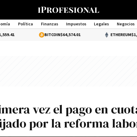
nomía
Política
Finanzas
Impuestos
Legales
Negocios
Management
BITCOIN
$64,574.01
ETHEREUM
$1,899.64
rimera vez el pago en cuot
ijado por la reforma labo