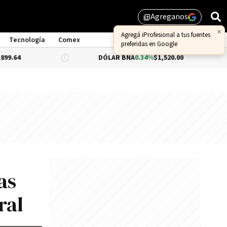
Agreganos
library_add
×
Agregá iProfesional a tus fuentes
Tecnología
Comex
preferidas en Google
DÓLAR BNA
0.34%
$1,520.00
DÓLAR B
as
ral