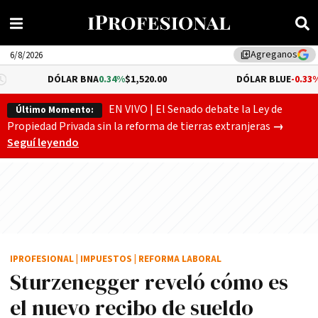
Agreganos
library_add
6/8/2026
DÓLAR BNA
0.34%
$1,520.00
DÓLAR BLUE
-0.33%
$1,540.0
EN VIVO | El Senado debate la Ley de
Último Momento:
Gobierno
Propiedad Privada sin la reforma de tierras extranjeras
→
Seguí leyendo
IPROFESIONAL
|
IMPUESTOS
|
REFORMA LABORAL
Sturzenegger reveló cómo es
el nuevo recibo de sueldo