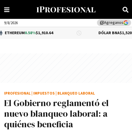
Agreganos
library_add
9/8/2026
M
0.58%
$1,910.64
DÓLAR BNA
$1,520.00
IPROFESIONAL
|
IMPUESTOS
|
BLANQUEO LABORAL
El Gobierno reglamentó el
nuevo blanqueo laboral: a
quiénes beneficia