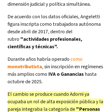
dimensión judicial y política simultánea.
De acuerdo con los datos oficiales, Angeletti
figura inscripta como trabajadora autónoma
desde abril de 2017, dentro del
rubro
"actividades profesionales,
científicas y técnicas".
Durante años habría operado
como
monotributista
, sin inscripción en regímenes
más amplios como
IVA o Ganancias
hasta
octubre de 2025.
El cambio se produce cuando Adorni ya
ocupaba un rol de alta exposición pública y la
pareja integraba la categoría de
"Personas