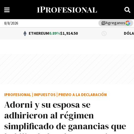
Agreganos
library_add
8/8/2026
ETHEREUM
0.89%
$1,914.50
DÓLAR BNA
0.34%
IPROFESIONAL
|
IMPUESTOS
|
PREVIO A LA DECLARACIÓN
Adorni y su esposa se
adhirieron al régimen
simplificado de ganancias que