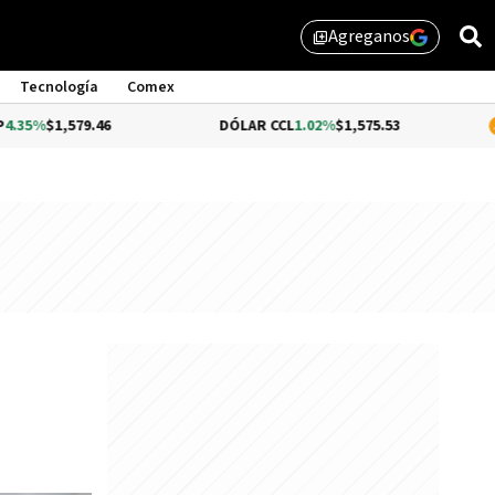
Agreganos
library_add
Tecnología
Comex
79.46
DÓLAR CCL
1.02%
$1,575.53
BITCOIN