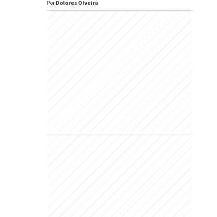
Por
Dolores Olveira