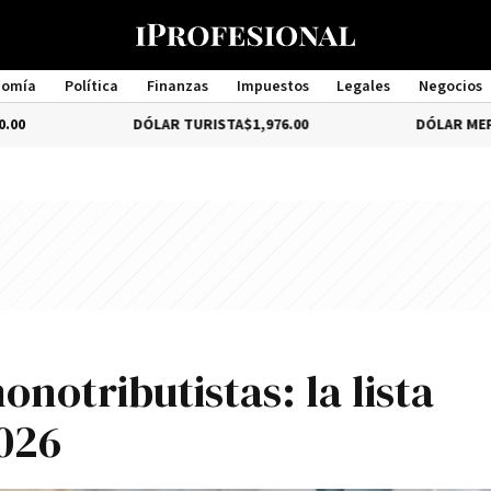
nomía
Política
Finanzas
Impuestos
Legales
Negocios
Management
DÓLAR TURISTA
$1,976.00
DÓLAR MEP
4.35%
$1,5
notributistas: la lista
2026