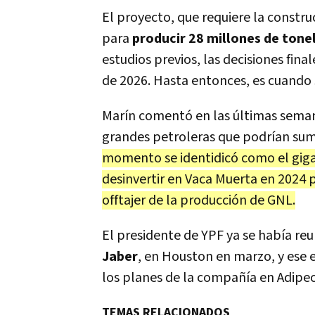
El proyecto, que requiere la constru
para
producir 28 millones de tone
estudios previos, las decisiones fina
de 2026. Hasta entonces, es cuando 
Marín comentó en las últimas sema
grandes petroleras que podrían sum
momento se identidicó como el gig
desinvertir en Vaca Muerta en 2024 
offtajer de la producción de GNL.
El presidente de YPF ya se había re
Jaber
, en Houston en marzo, y ese
los planes de la compañía en Adipec,
TEMAS RELACIONADOS