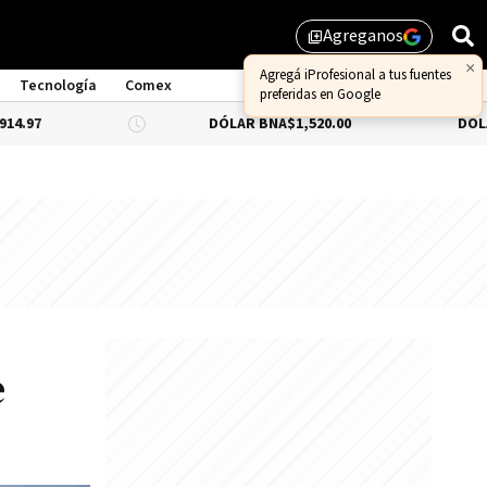
Agreganos
library_add
×
Agregá iProfesional a tus fuentes
Tecnología
Comex
preferidas en Google
DÓLAR BNA
$1,520.00
DÓLAR BLUE
-0.
e