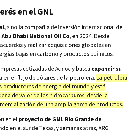
terés en el GNL
al,
sino la compañía de inversión internacional de
l
Abu Dhabi National Oil Co
, en 2024. Desde
acuerdos y realizar adquisiciones globales en
nergías bajas en carbono y productos químicos.
 empresas cotizadas de Adnoc y busca
expandir su
a en el flujo de dólares de la petrolera.
La petrolera
es productores de energía del mundo y está
ena de valor de los hidrocarburos, desde la
comercialización de una amplia gama de productos.
ón en el
proyecto de GNL Río Grande de
ndo en el sur de Texas, y semanas atrás, XRG