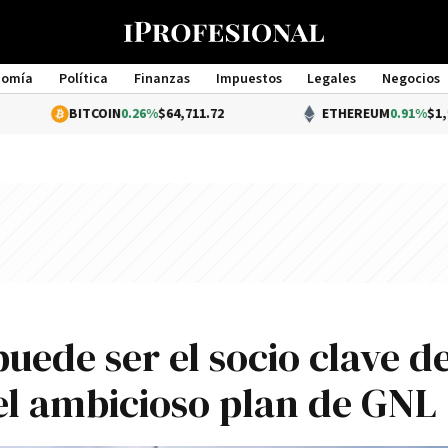
nomía
Política
Finanzas
Impuestos
Legales
Negocios
Management
BITCOIN
0.26%
$64,711.72
ETHEREUM
0.91%
$1,914.97
puede ser el socio clave d
el ambicioso plan de GNL