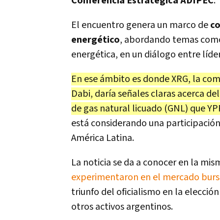
Conferencia Estratégica ADIPEC
.
El encuentro genera un marco de
co
energético
, abordando temas como l
energética, en un diálogo entre líder
En ese ámbito es donde XRG, la com
Dabi, daría señales claras acerca del
de gas natural licuado (GNL) que YP
está considerando una participació
América Latina.
La noticia se da a conocer en la mis
experimentaron en el mercado bursá
triunfo del oficialismo en la elecci
otros activos argentinos.