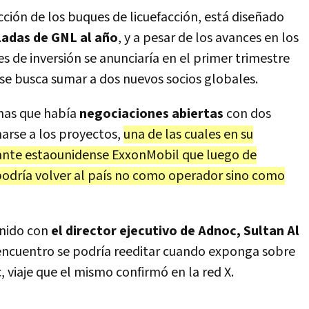
cción de los buques de licuefacción, está diseñado
ladas de GNL al año
, y a pesar de los avances en los
les de inversión se anunciaría en el primer trimestre
se busca sumar a dos nuevos socios globales.
nas que había
negociaciones abiertas
con dos
arse a los proyectos,
una de las cuales en su
ante estaounidense ExxonMobil que luego de
podría volver al país no como operador sino como
unido con
el director ejecutivo de Adnoc, Sultan Al
 encuentro se podría reeditar cuando exponga sobre
 viaje que el mismo confirmó en la red X.