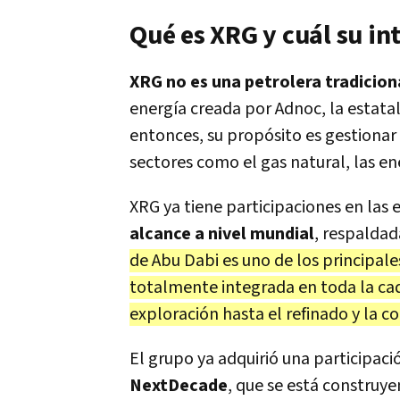
Qué es XRG y cuál su in
XRG no es una petrolera tradicion
energía creada por Adnoc, la estata
entonces, su propósito es gestionar 
sectores como el gas natural, las e
XRG ya tiene participaciones en las
alcance a nivel mundial
, respaldad
de Abu Dabi es uno de los principal
totalmente integrada en toda la cad
exploración hasta el refinado y la 
El grupo ya adquirió una participaci
NextDecade
, que se está construye