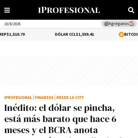
Agreganos
library_add
10/8/2026
9
DÓLAR CCL
$1,559.41
BITCOIN
$64,540.00
IPROFESIONAL
|
FINANZAS
|
DESDE LA CITY
Inédito: el dólar se pincha,
está más barato que hace 6
meses y el BCRA anota