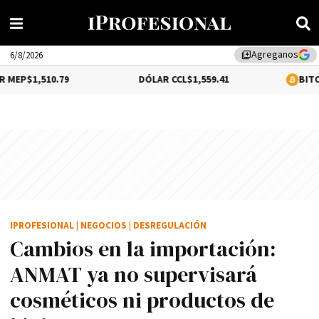
Agreganos
library_add
6/8/2026
.79
DÓLAR CCL
$1,559.41
BITCOIN
0.12%
$64
IPROFESIONAL
|
NEGOCIOS
|
DESREGULACIÓN
Cambios en la importación:
ANMAT ya no supervisará
cosméticos ni productos de