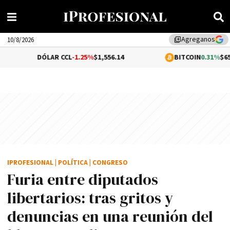
Agreganos
library_add
10/8/2026
DÓLAR CCL
-1.25%
$1,556.14
BITCOIN
0.31%
$65,277.70
IPROFESIONAL
|
POLÍTICA
|
CONGRESO
Furia entre diputados
libertarios: tras gritos y
denuncias en una reunión del