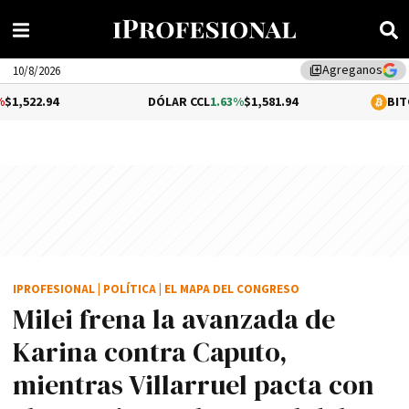
Agreganos
library_add
10/8/2026
DÓLAR CCL
1.63%
$1,581.94
BITCOIN
-1.76%
$
IPROFESIONAL
|
POLÍTICA
|
EL MAPA DEL CONGRESO
Milei frena la avanzada de
Karina contra Caputo,
mientras Villarruel pacta con