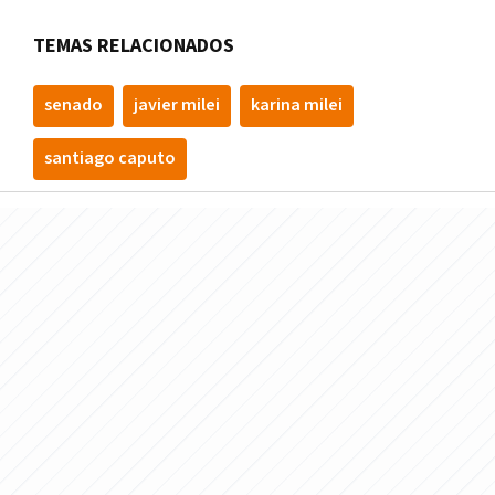
TEMAS RELACIONADOS
senado
javier milei
karina milei
santiago caputo