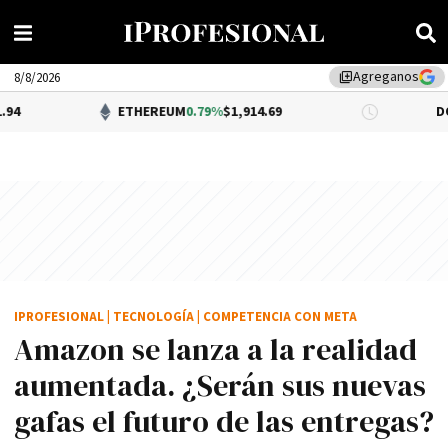
Agreganos
library_add
8/8/2026
ETHEREUM
0.79%
$1,914.69
DÓLAR BNA
$
IPROFESIONAL
|
TECNOLOGÍA
|
COMPETENCIA CON META
Amazon se lanza a la realidad
aumentada. ¿Serán sus nuevas
gafas el futuro de las entregas?