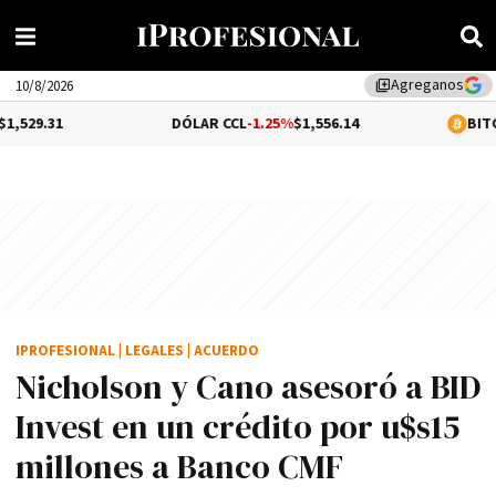
Agreganos
library_add
10/8/2026
DÓLAR CCL
-1.25%
$1,556.14
BITCOIN
0.68%
$6
IPROFESIONAL
|
LEGALES
|
ACUERDO
Nicholson y Cano asesoró a BID
Invest en un crédito por u$s15
millones a Banco CMF