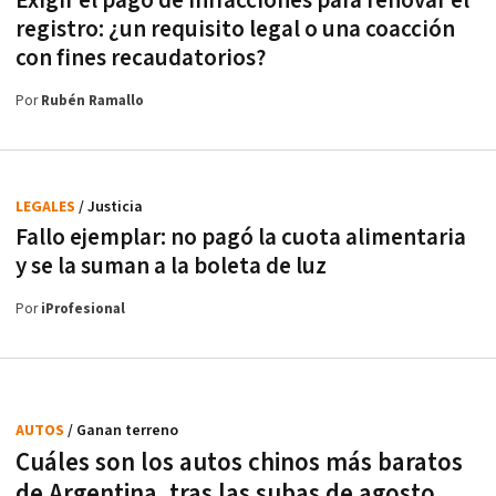
Exigir el pago de infracciones para renovar el
registro: ¿un requisito legal o una coacción
con fines recaudatorios?
Por
Rubén Ramallo
LEGALES
/ Justicia
Fallo ejemplar: no pagó la cuota alimentaria
y se la suman a la boleta de luz
Por
iProfesional
AUTOS
/ Ganan terreno
Cuáles son los autos chinos más baratos
de Argentina, tras las subas de agosto