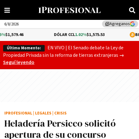
Agreganos
library_add
6/8/2026
6
DÓLAR CCL
1.02%
$1,575.53
BITCOIN
-0.1
EN VIVO | El Senado debate la Ley de
Último Momento:
Gobierno
Propiedad Privada sin la reforma de tierras extranjeras
→
Seguí leyendo
IPROFESIONAL
|
LEGALES
|
CRISIS
Heladería Persicco solicitó
apertura de su concurso