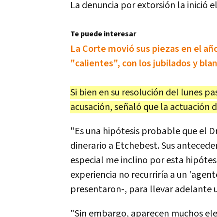
La denuncia por extorsión la inició
Te puede interesar
La Corte movió sus piezas en el año
"calientes", con los jubilados y bla
Si bien en su resolución del lunes p
acusación, señaló que la actuación 
"Es una hipótesis probable que el Dr
dinerario a Etchebest. Sus antecedent
especial me inclino por esta hipótes
experiencia no recurriría a un 'agen
presentaron-, para llevar adelante u
"Sin embargo, aparecen muchos ele