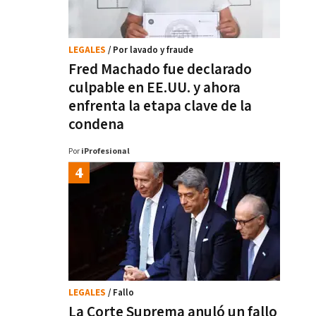
LEGALES
/ Por lavado y fraude
Fred Machado fue declarado
culpable en EE.UU. y ahora
enfrenta la etapa clave de la
condena
Por
iProfesional
LEGALES
/ Fallo
La Corte Suprema anuló un fallo