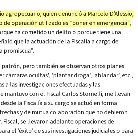
io agropecuario, quien denunció a Marcelo D’Alessio,
o de operación utilizado es "poner en emergencia",
orque ha cometido un delito o porque tiene una
aló que la actuación de la Fiscalía a cargo de
a promiscua".
e patrón, pero también se observan otros planes
er cámaras ocultas', 'plantar droga', 'ablandar', etc.,
 a las investigaciones efectuadas y las
mantuvo con el Fiscal Carlos Stornelli, me llevan
desde la Fiscalía a su cargo se actuó en forma
trechas y de mutua colaboración que no debieron
r. Fiscal, se llevaron adelante operaciones de
ara el 'éxito' de sus investigaciones judiciales o para