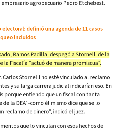
 el empresario agropecuario Pedro Etchebest.
 electoral: definió una agenda de 11 casos
nqueo incluidos
asado, Ramos Padilla, despegó a Stornelli de la
de la Fiscalía "actuó de manera promiscua".
. Carlos Stornelli no esté vinculado al reclamo
es y su larga carrera judicial indicarían eso. En
is porque entiendo que un fiscal con tanta
te de la DEA' -como él mismo dice que se lo
n reclamo de dinero", indicó el juez.
mentos que lo vinculan con esos hechos de