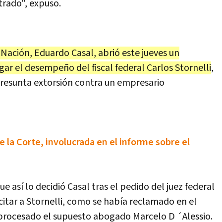
trado", expuso.
 Nación, Eduardo Casal, abrió este jueves un
igar el desempeño del fiscal federal Carlos Stornelli
,
 presunta extorsión contra un empresario
e la Corte, involucrada en el informe sobre el
e así lo decidió Casal tras el pedido del juez federal
citar a Stornelli, como se había reclamado en el
 procesado el supuesto abogado Marcelo D ´Alessio.