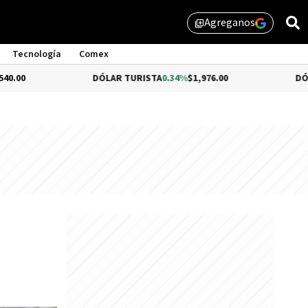
Agreganos
library_add
Tecnología
Comex
DÓLAR TURISTA
0.34%
$1,976.00
DÓLAR MEP
-0.