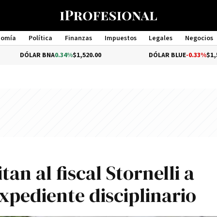
nomía
Política
Finanzas
Impuestos
Legales
Negocios
Management
R BNA
0.34%
$1,520.00
DÓLAR BLUE
-0.33%
$1,540.00
tan al fiscal Stornelli a
xpediente disciplinario