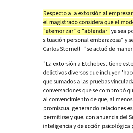
Respecto a la extorsión al empresar
el magistrado considera que el mod
"atemorizar" o "ablandar"
ya sea p
situación personal embarazosa" y señ
Carlos Stornelli "se actuó de maner
"La extorsión a Etchebest tiene est
delictivos diversos que incluyen 'hac
que sumados a las pruebas vinculadas
conversaciones que se comprobó que 
al convencimiento de que, al menos 
promiscua, generando relaciones es
permitirse y que, con anuencia del S
inteligencia y de acción psicológica p