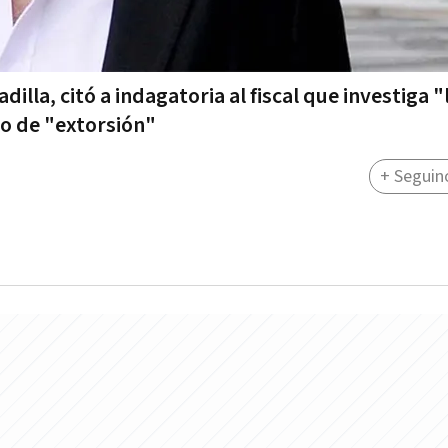
illa, citó a indagatoria al fiscal que investiga "
do de "extorsión"
+ Seguin