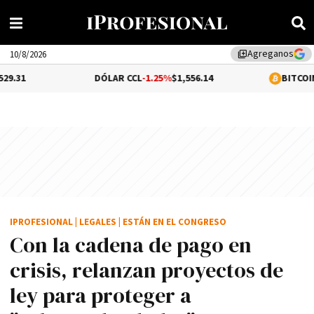
Agreganos
library_add
10/8/2026
DÓLAR CCL
-1.25%
$1,556.14
BITCOIN
0.28%
$64,9
IPROFESIONAL
|
LEGALES
|
ESTÁN EN EL CONGRESO
Con la cadena de pago en
crisis, relanzan proyectos de
ley para proteger a